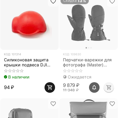
13%
Скидка
КОД:
101314
КОД:
109630
Силиконовая защита
Перчатки-варежки для
крышки подвеса DJI
фотографа (Master)
Mavic Pro (Красный)
(PGYTECH)
(PGYTECH P-MA-110)
В наличии
Ожидается
9 879
₽
94
₽
11 348
₽