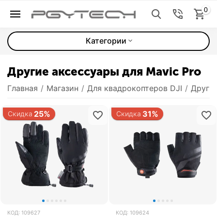
0
Категории
Другие аксессуары для Mavic Pro
Главная
/
Магазин
/
Для квадрокоптеров DJI
/
Други
25%
31%
Скидка
Скидка
КОД:
109627
КОД:
109624