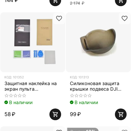
144
₽
2 174
₽
КОД:
101352
КОД:
101313
Защитная наклейка на
Силиконовая защита
экран пульта
крышки подвеса DJI
управления DJI Mavic
Mavic Pro (Серый)
Pro (PGYTECH PGY-
(PGYTECH P-MA-108)
В наличии
В наличии
MRC-004)
58
₽
99
₽