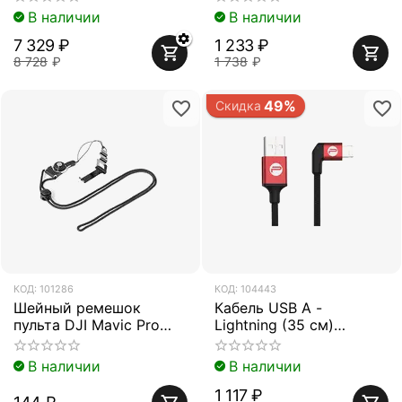
В наличии
В наличии
7 329
₽
1 233
₽
8 728
₽
1 738
₽
49%
Скидка
КОД:
101286
КОД:
104443
Шейный ремешок
Кабель USB A -
пульта DJI Mavic Pro
Lightning (35 см)
(PGYTECH P-MA-115)
(PGYTECH P-GM-115)
В наличии
В наличии
1 117
₽