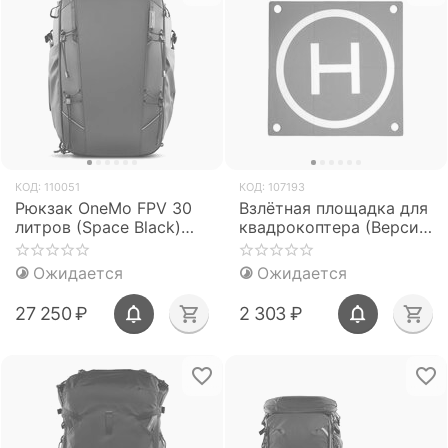
КОД:
110051
КОД:
107193
Рюкзак OneMo FPV 30
Взлётная площадка для
литров (Space Black)
квадрокоптера (Версия
(PGYTECH P-CB-118)
Pro) V2 (PGYTECH P-
GM-143)
Ожидается
Ожидается
27 250
₽
2 303
₽