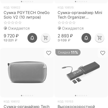
КОД:
109622
КОД:
108515
Сумка PGYTECH OneGo
Сумка-органайзер Mini
Solo V2 (10 литров)
Tech Organizer
(PGYTECH)
Ожидается
Ожидается
9 720
₽
2 893
₽
12 221
₽
3 139
₽
11%
Скидка
КОД:
108512
КОД:
110153
Сумка-органайзер Tech
Высокоскоростной