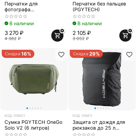
Перчатки для
Перчатки без пальцев
фотографа
(PGYTECH)
(Professional)
(PGYTECH)
В наличии
В наличии
3 270
₽
2 105
₽
4 362
₽
3 052
₽
16%
29%
Скидка
Скидка
КОД:
109621
КОД:
106611
Сумка PGYTECH OneGo
Защита от дождя для
Solo V2 (6 литров)
рюкзаков до 25 л
(PGYTECH P-CB-046)