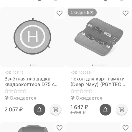
5%
Скидка
КОД:
101145
КОД:
106089
Взлётная площадка
Чехол для карт памяти
квадрокоптера D75 см
(Deep Navy) (PGYTECH
(PGYTECH PGY-AC-308)
P-CB-036)
Ожидается
Ожидается
1 647
₽
2 057
₽
1 738
₽