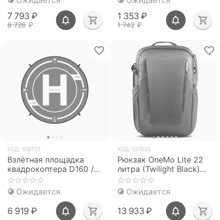
Ожидается
Ожидается
P-GM-169)
7 793
₽
1 353
₽
8 728
₽
1 742
₽
КОД:
108722
КОД:
107935
Взлётная площадка
Рюкзак OneMo Lite 22
квадрокоптера D160 /
литра (Twilight Black)
D110 см (утяжелённая)
(PGYTECH P-CB-115)
(PGYTECH)
Ожидается
Ожидается
6 919
₽
13 933
₽