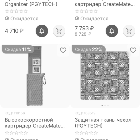
Organizer (PGYTECH)
картридер CreateMate
CFexpress CFE-A/SD
(PGYTECH P-GM-164 /
Ожидается
Ожидается
P-GM-168)
7 793
₽
4 710
₽
8 728
₽
11%
22%
Скидка
Скидка
КОД:
110156
КОД:
108519
Высокоскоростной
Защитная ткань-чехол
картридер CreateMate
(PGYTECH)
CFexpress CFE-B/SD
(PGYTECH P-GM-167 /