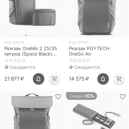
КОД:
108509
КОД:
107933
Рюкзак OneMo 2 25/35
Рюкзак PGYTECH
литров (Space Black)
OneGo Air
(PGYTECH)
Ожидается
Ожидается
21 877
₽
14 575
₽
10%
Скидка