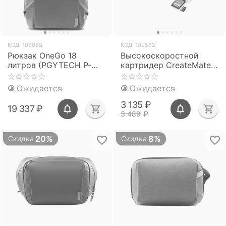
КОД:
106088
КОД:
109562
Рюкзак OneGo 18
Высокоскоростной
литров (PGYTECH P-
картридер CreateMate
CB-028)
(PGYTECH P-GM-162 /
P-GM-163)
Ожидается
Ожидается
3 135
₽
19 337
₽
3 489
₽
20%
8%
Скидка
Скидка