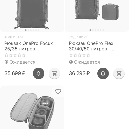
КОД:
110179
КОД:
110173
Рюкзак OnePro Focux
Рюкзак OnePro Flex
25/35 литров
30/40/50 литров +
(PGYTECH)
сумка-вставка
(PGYTECH)
Ожидается
Ожидается
35 699
₽
36 293
₽