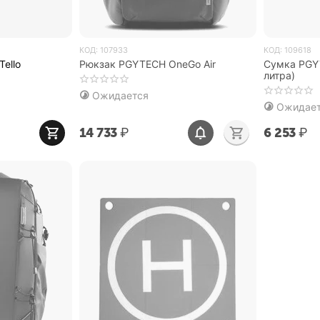
КОД:
107933
КОД:
109618
ello
Рюкзак PGYTECH OneGo Air
Сумка PGYT
литра)
Ожидается
Ожидае
14 733
₽
6 253
₽