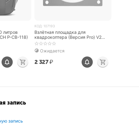
КОД:
107193
0 литров
Взлётная площадка для
ECH P-CB-118)
квадрокоптера (Версия Pro) V2
(PGYTECH P-GM-143)
Ожидается
2 327
₽
ая запись
ную запись