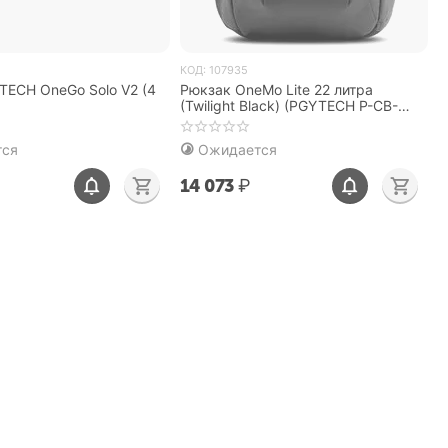
КОД:
107935
ECH OneGo Solo V2 (4
Рюкзак OneMo Lite 22 литра
(Twilight Black) (PGYTECH P-CB-
115)
тся
Ожидается
14 073
₽