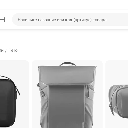
ли
Tello
/