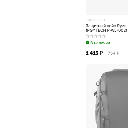
КОД:
103001
Защитный кейс Ryze T
(PGYTECH P-WJ-002)
В наличии
1 413
₽
1 754
₽