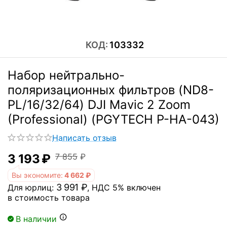
КОД:
103332
Набор нейтрально-
поляризационных фильтров (ND8-
PL/16/32/64) DJI Mavic 2 Zoom
(Professional) (PGYTECH P-HA-043)
Написать отзыв
3 193
₽
7 855
₽
Вы экономите:
4 662
₽
3 991
₽
Для юрлиц:
, НДС 5% включен
в стоимость товара
В наличии