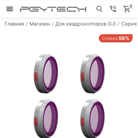
0
Главная
/
Магазин
/
Для квадрокоптеров DJI
/
Серия 
59%
Скидка