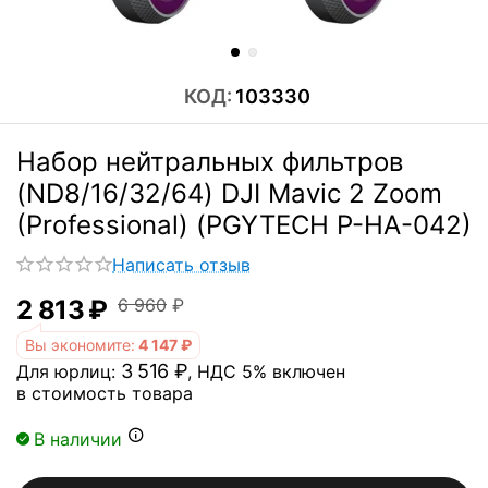
КОД:
103330
Набор нейтральных фильтров
(ND8/16/32/64) DJI Mavic 2 Zoom
(Professional) (PGYTECH P-HA-042)
Написать отзыв
2 813
₽
6 960
₽
Вы экономите:
4 147
₽
3 516
₽
Для юрлиц:
, НДС 5% включен
в стоимость товара
В наличии