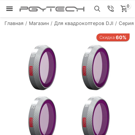
0
Главная
/
Магазин
/
Для квадрокоптеров DJI
/
Серия 
60%
Скидка