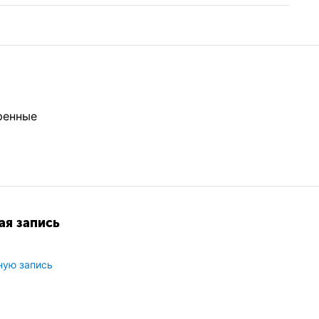
ренные
ая запись
ную запись