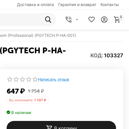
Доставка и оплата
Гарантия и возврат
Контакты
0
om (Professional) (PGYTECH P-HA-001)
) (PGYTECH P-HA-
КОД:
103327
Написать отзыв
647
₽
1 754
₽
Вы экономите:
1 107
₽
В наличии
В корзину