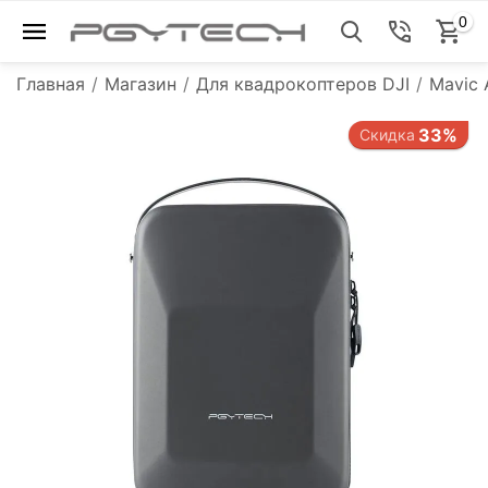
0
Главная
/
Магазин
/
Для квадрокоптеров DJI
/
Mavic 
33%
Скидка