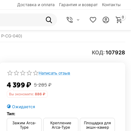
Доставка и оплата
Гарантия и возврат
Контакты
0
 P-CG-040)
КОД:
107928
Написать отзыв
4 399
₽
5 285
₽
Вы экономите:
886
₽
Ожидается
Тип:
Зажим Arca-
Крепление
Площадка для
Type
Arca-Type
экшн-камер